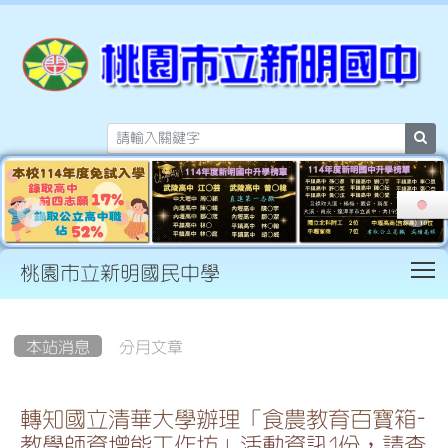
sea
T
桃園市立新明國民中學
:::
本站消息
分月文章
轉知國立清華大學辦理「食農教育百寶箱-
教學師資增能工作坊」活動資訊1份，請查