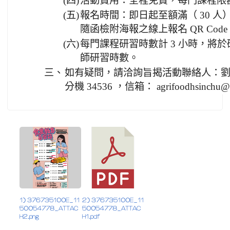
(四)
活動費用：全程免費，每門課程限額 
(五)
報名時間：即日起至額滿（ 30 
隨函檢附海報之線上報名 QR Code
(六)
每門課程研習時數計 3 小時，將
師研習時數。
三、
如有疑問，請洽詢旨揭活動聯絡人：劉育碩，
分機 34536 ，信箱： agrifoodhsinchu@
1) 376735100E_11
2) 376735100E_11
50054778_ATTAC
50054778_ATTAC
H2.png
H1.pdf