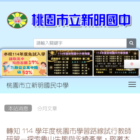
sea
T
桃園市立新明國民中學
:::
本站消息
分月文章
轉知 114 學年度桃園市學習路線試行教師
研習—探索龜山生態與永續產業，敬邀本