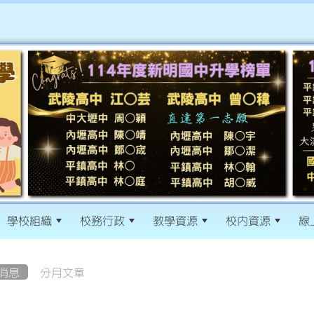
學校組織
校務行政
教學資源
校內資源
線
消息
分月文章