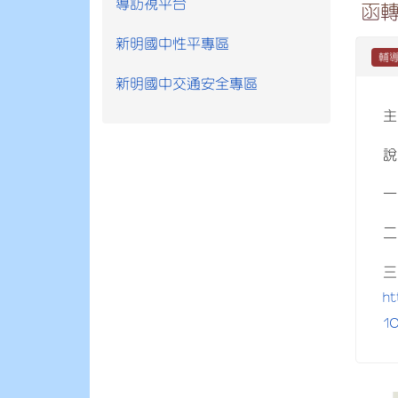
導訪視平台
函
新明國中性平專區
輔
新明國中交通安全專區
主
說
一
二
三
ht
10