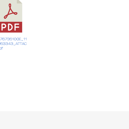
376735100E_11
053343_ATTAC
df