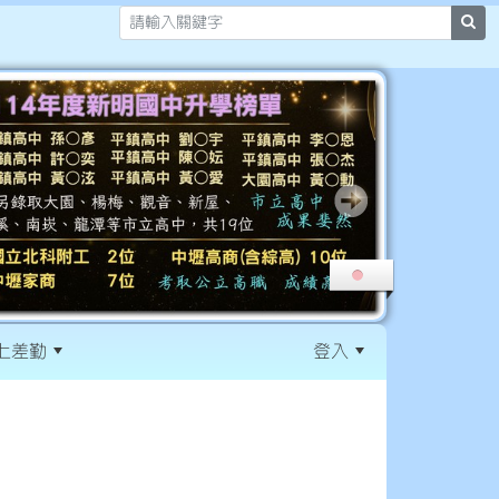
sea
上差勤
登入
:::