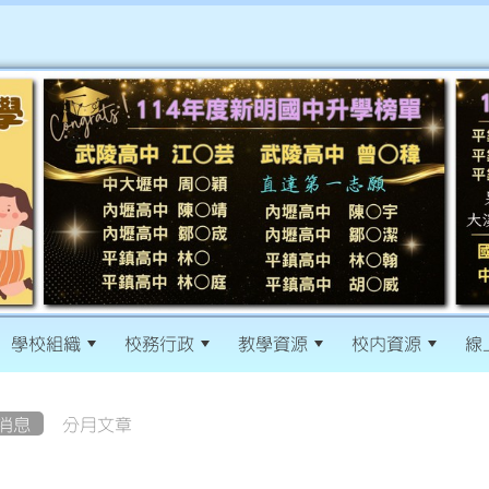
學校組織
校務行政
教學資源
校內資源
線
消息
分月文章