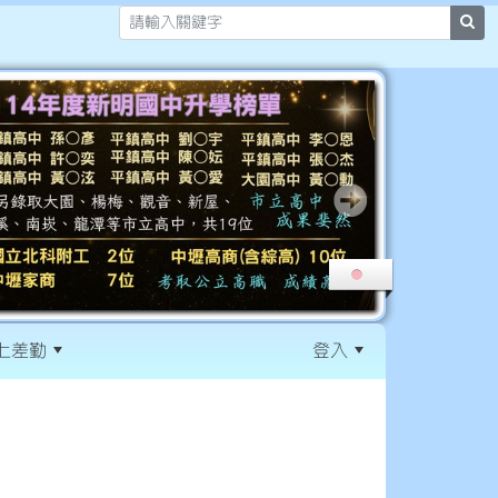
sea
上差勤
登入
:::