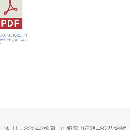
376735100E_11
056818_ATTACH
f
地 址：32042桃園市中壢區中正路487巷18號