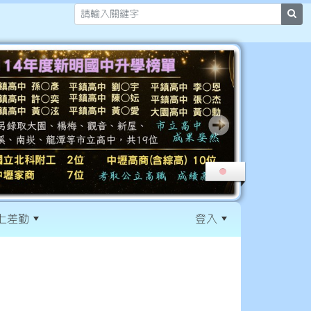
sea
上差勤
登入
:::