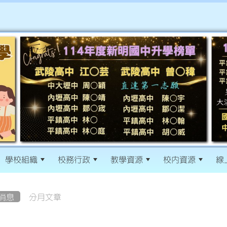
學校組織
校務行政
教學資源
校內資源
線
消息
分月文章