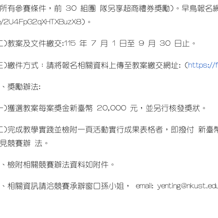
所有參賽條件，前 30 組團 隊另享超商禮券獎勵)。早鳥報名網
le/2U4FpG2qXHTXBuzX8)。
二)教案及文件繳交:115 年 7 月 1 日至 9 月 30 日止。
https:/
三)繳件方式：請將報名相關資料上傳至教案繳交網址: (
、獎勵辦法:
一)獲選教案每案獎金新臺幣 20,000 元，並另行核發獎狀。
二)完成教學實踐並檢附一頁活動實行成果表格者，即撥付 新臺幣
見競賽辦 法。
、檢附相關競賽辦法資料如附件。
、相關資訊請洽競賽承辦窗口孫小姐， email: yenting@nkust.edu