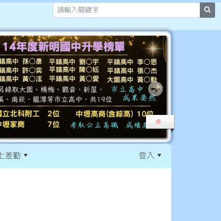
sea
上差勤
登入
:::