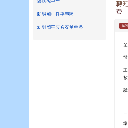
導訪視平台
轉
賽
新明國中性平專區
輔
新明國中交通安全專區
發
發
主
教
說
一
二
案