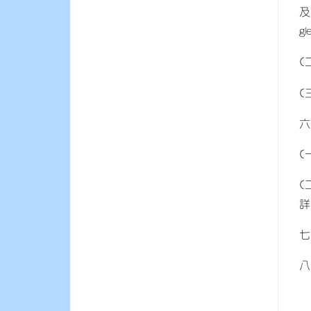
及
g
(
(
六
(
(
詳
七
八