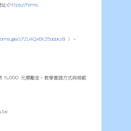
https://forms
址:(
.
/forms.gle/z7ZU4Qx6KZ5dcbkz8
）。
 5,000 元獎勵金，教學實踐方式與規範
.tw