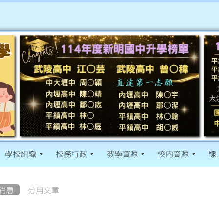
學校組織
校務行政
教學資源
校內資源
線
消息
分月文章