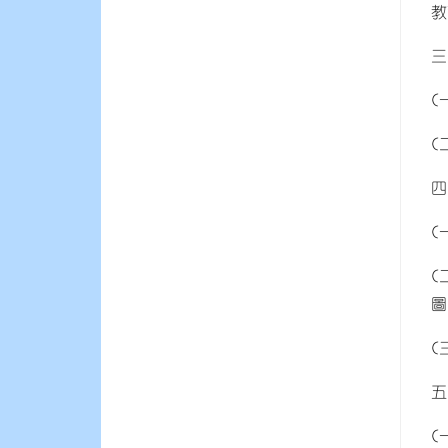
教
三
(
(
四
(
(
圖
(
五
(