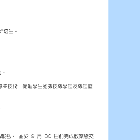
學師培生。
動。
之專業技術，促進學生認識技職學涯及職涯藍
。
完成早鳥報名， 並於 9 月 30 日前完成教案繳交