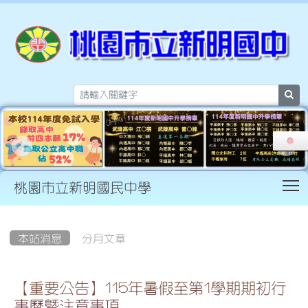
sea
T
桃園市立新明國民中學
:::
本站消息
分月文章
【重要公告】115年暑假至第1學期期初行
事曆暨注意事項