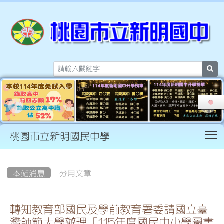
sea
T
桃園市立新明國民中學
:::
本站消息
分月文章
轉知教育部國民及學前教育署委請國立臺
灣師範大學辦理「115年度國民中小學圖書