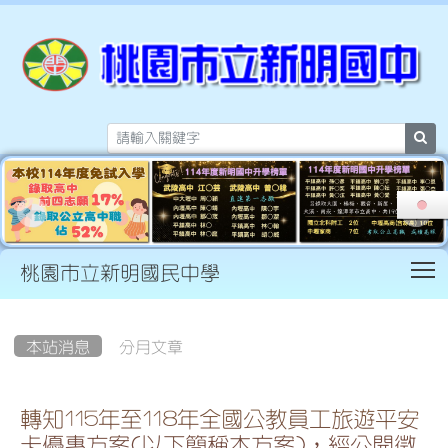
sea
T
桃園市立新明國民中學
:::
本站消息
分月文章
轉知115年至118年全國公教員工旅遊平安
卡優惠方案(以下簡稱本方案)，經公開徵