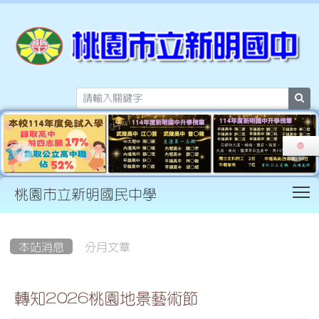
sea
T
桃園市立新明國民中學
:::
本站消息
分月文章
轉知2026桃園地景藝術節