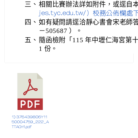
三、
相關比賽辦法詳如附件，或逕自
jes.tyc.edu.tw/）校務公佈欄
四、
如有疑問請逕洽靜心書會宋老師答覆
－505687 ）。
五、
隨函檢附「115 年中壢仁海宮
1 份。
1) 376439806Y11
50004759_222_A
TTACH1.pdf