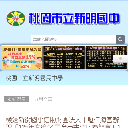
sea
T
桃園市立新明國民中學
:::
本站消息
分月文章
檢送新街國小協助財團法人中壢仁海宮辦
理「115年度第14屆全市書法比賽簡章」1