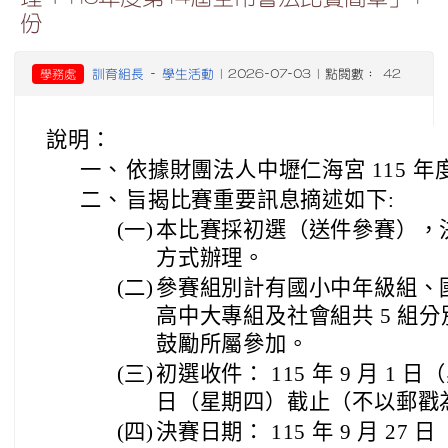
份
訓育組長
學生活動
學務處
-
| 2026-07-03 | 點閱數： 42
說明：
一、
依據財團法人中壢仁海宮 115 
二、
旨揭比賽重要訊息摘述如下:
(一)
本比賽採初選（送件參賽），
方式辦理。
(二)
參賽組別計有國小中年級組、
高中大專組及社會組共 5 組
鼓勵所屬參加。
(三)
初選收件： 115 年 9 月 1 日
日（星期四）截止（不以郵戳
(四)
決賽日期： 115 年 9 月 27