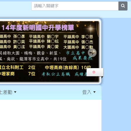
sea
上差勤
登入
:::