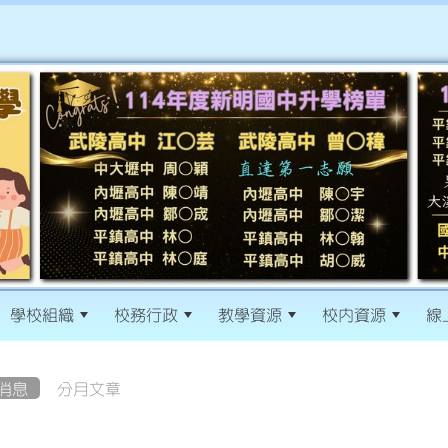
學校組織
校務行政
教學資源
校內資源
線
消息
分月文章