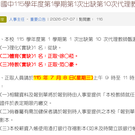
國中115學年度第1學期第1次出缺第10次代
人事主任
重要公告
事室
-
| 2026-07-07 | 點閱數： 116
、本校 115 學年度第 1 學期第 1 次出缺第 10 次代理教師
一)理化(實缺)1 名：從缺。
(二)體育(實缺)1 名：正取-徐○菘。
(三)特教(實缺)1 名：正取-范○豪。
、正取人員請於
115 年 7 月 8 日(星期三)
上午 9 時至 1
：
一)相關資料及報到單將於報到時由人事室提供「本校教師就任
證件於表定期限內繳交。
二)倘眷屬有需加健保者請於報到時人事室提供之本校「報到單
影本。
三)本校薪資入帳使用渣打銀行存褶影本(如未及時開立該銀行