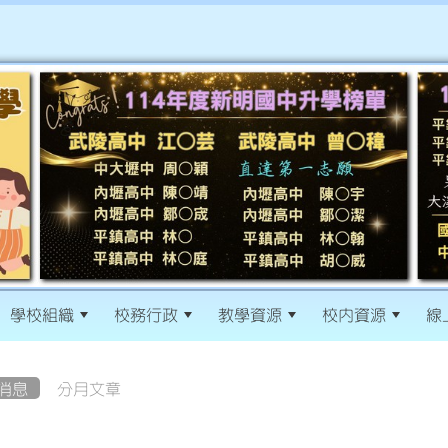
學校組織
校務行政
教學資源
校內資源
線
消息
分月文章