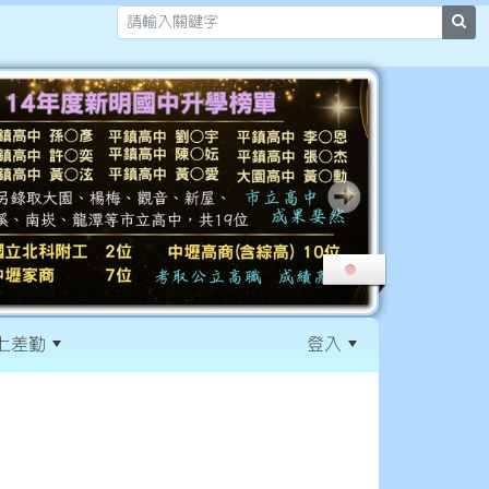
sea
上差勤
登入
:::