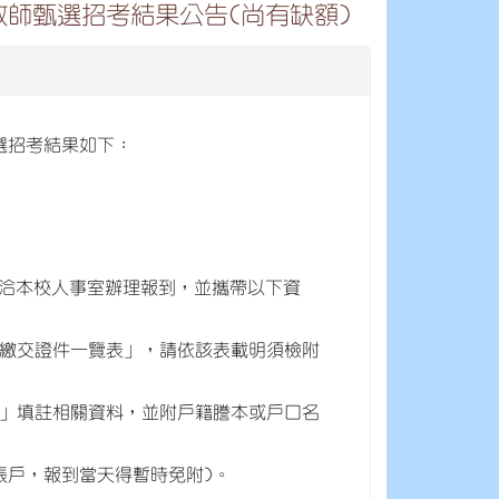
理教師甄選招考結果公告(尚有缺額)
甄選招考結果如下：
1 時洽本校人事室辦理報到，並攜帶以下資
繳交證件一覽表」，請依該表載明須檢附
」填註相關資料，並附戶籍謄本或戶口名
帳戶，報到當天得暫時免附)。