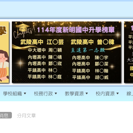
學校組織
校務行政
教學資源
校內資源
線
消息
分月文章