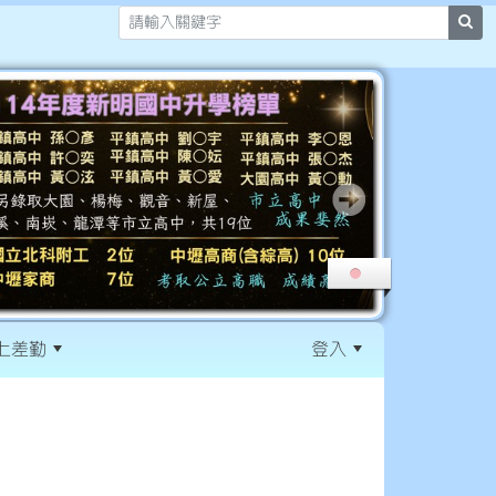
sea
上差勤
登入
:::