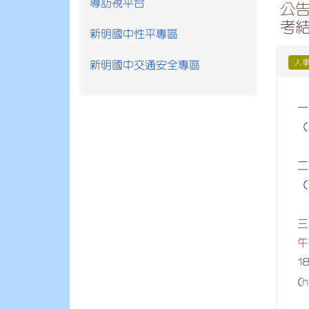
導訪視平台
公告
考結
新明國中性平專區
人
新明國中交通安全專區
一
(
二
(
三
午
1
h
(