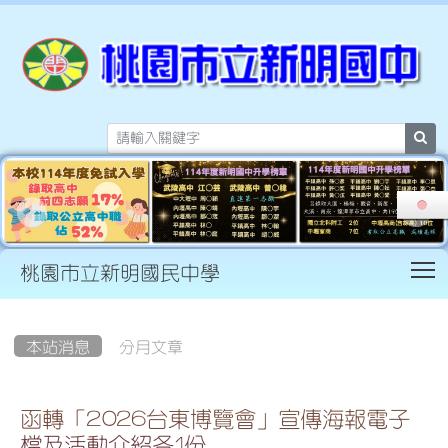
sea
T
桃園市立新明國民中學
:::
本站消息
分月文章
函轉「2026台東博覽會」宣傳海報電子
檔及活動介紹各1份