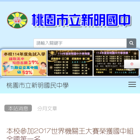
sea
T
桃園市立新明國民中學
:::
本站消息
分月文章
本校參加2017世界機關王大賽榮獲國中組
全國第一名