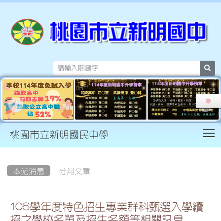
sea
T
桃園市立新明國民中學
:::
本站消息
分月文章
106學年度特色招生專業群科甄選入學續
招之學校名單及招生名額等相關訊息