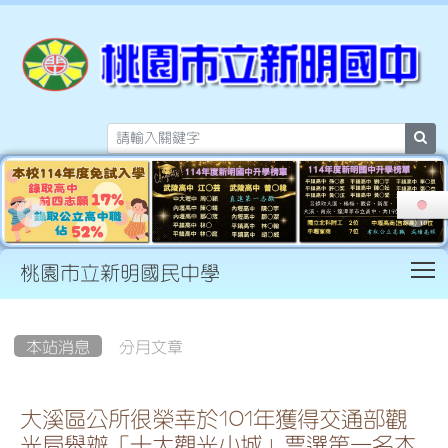
sea
T
桃園市立新明國民中學
:::
本站消息
分月文章
大溪區公所很榮幸於101年獲得交通部觀
光局舉辦「十大觀光小城」票選第一名本