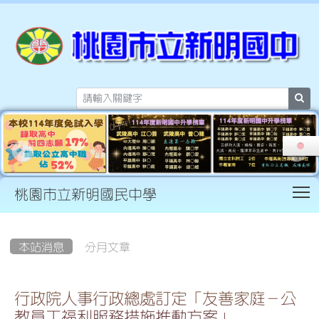
sea
T
桃園市立新明國民中學
:::
本站消息
分月文章
行政院人事行政總處訂定「友善家庭－公
教員工福利服務措施推動方案」