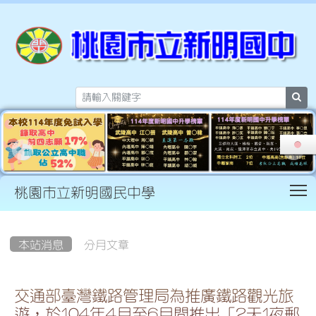
sea
T
桃園市立新明國民中學
:::
本站消息
分月文章
交通部臺灣鐵路管理局為推廣鐵路觀光旅
遊，於104年4月至6月間推出「2天1夜郵