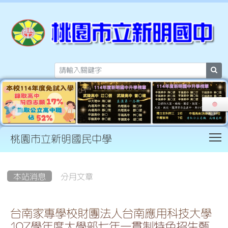
sea
T
桃園市立新明國民中學
:::
本站消息
分月文章
台南家專學校財團法人台南應用科技大學
107學年度大學部七年一貫制特色招生甄