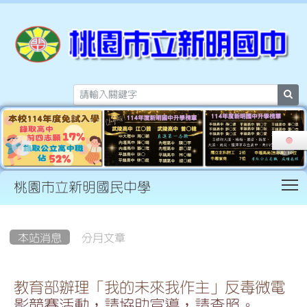
sea
T
桃園市立新明國民中學
:::
本站消息
分月文章
教育部辦理「我的未來我作主」反毒微電
影競賽活動，請協助宣導，請查照。