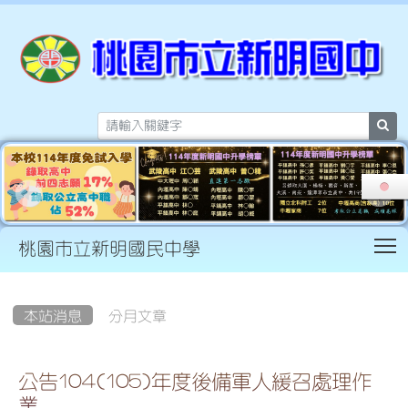
sea
T
桃園市立新明國民中學
:::
本站消息
分月文章
公告104(105)年度後備軍人緩召處理作
業