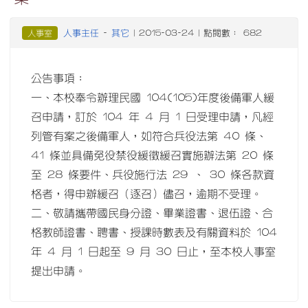
人事主任
其它
人事室
-
| 2015-03-24 | 點閱數： 682
公告事項：
一、本校奉令辦理民國 104(105)年度後備軍人緩
召申請，訂於 104 年 4 月 1 日受理申請，凡經
列管有案之後備軍人，如符合兵役法第 40 條、
41 條並具備免役禁役緩徵緩召實施辦法第 20 條
至 28 條要件、兵役施行法 29 、 30 條各款資
格者，得申辦緩召（逐召）儘召，逾期不受理。
二、敬請攜帶國民身分證、畢業證書、退伍證、合
格教師證書、聘書、授課時數表及有關資料於 104
年 4 月 1 日起至 9 月 30 日止，至本校人事室
提出申請。