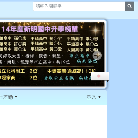
sea
上差勤
登入
:::