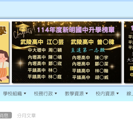
學校組織
校務行政
教學資源
校內資源
線
消息
分月文章