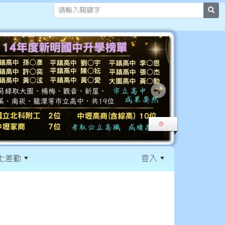
sea
上差勤
登入
:::