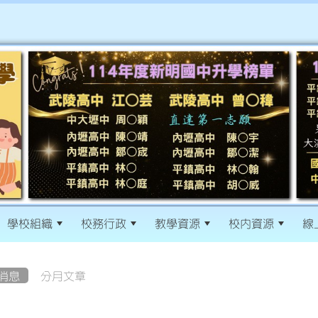
學校組織
校務行政
教學資源
校內資源
線
消息
分月文章