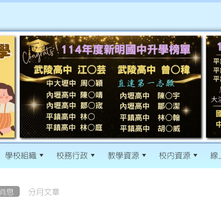
學校組織
校務行政
教學資源
校內資源
線
消息
分月文章