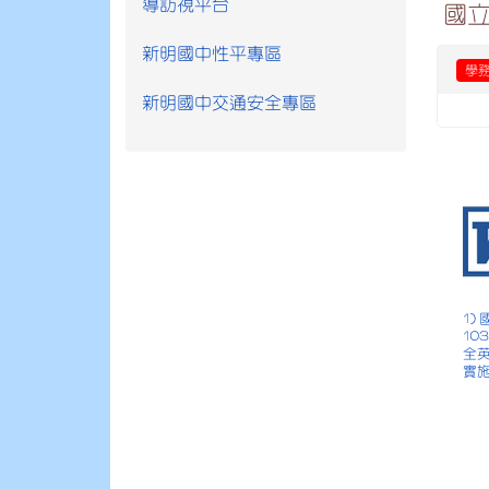
導訪視平台
國
新明國中性平專區
學
新明國中交通安全專區
1)
10
全
實施