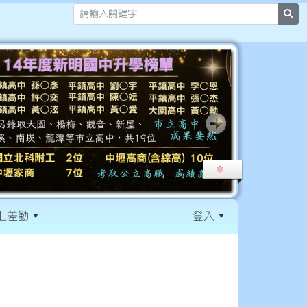
sea
上差勤
登入
:::