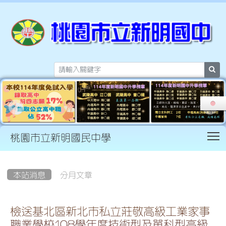
sea
T
桃園市立新明國民中學
:::
本站消息
分月文章
檢送基北區新北市私立莊敬高級工業家事
職業學校108學年度技術型及單科型高級