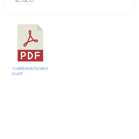
12,13,15
1) e884e3c5d1e54
cc.pdf