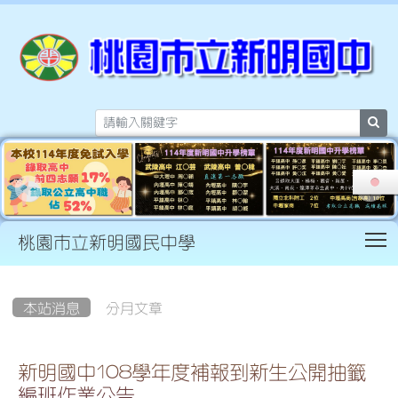
sea
T
桃園市立新明國民中學
:::
本站消息
分月文章
新明國中108學年度補報到新生公開抽籤
編班作業公告