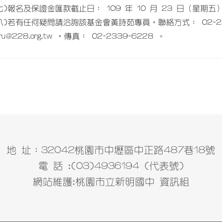
七)報名及保證金匯款截止日： 109 年 10 月 23 日（星
八)若有任何疑問請洽詢該基金會黃詩茹專員，聯絡方式： 02-233
uru@228.org.tw ，傳真： 02-2339-6228 。
地 址：32042桃園市中壢區中正路487巷18號
電 話 :(03)4936194 (代表號)
網站維護:桃園市立新明國中 資訊組