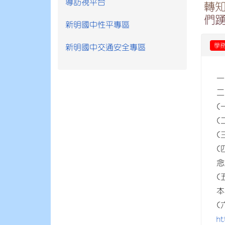
導訪視平台
轉
們
新明國中性平專區
學
新明國中交通安全專區
一
二
(
(
(
(
念
(
本
(
ht