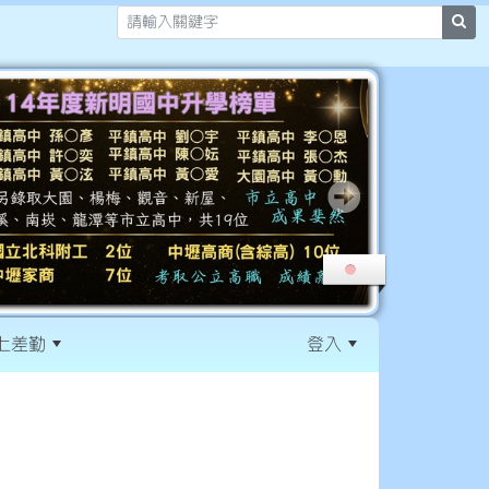
sea
上差勤
登入
:::