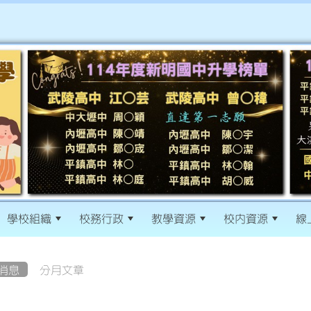
學校組織
校務行政
教學資源
校內資源
線
消息
分月文章