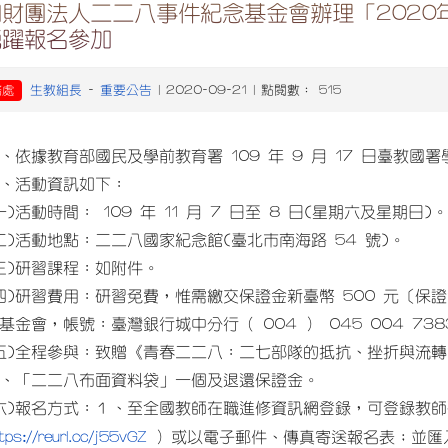
知財團法人二二八事件紀念基金會辦理「2020
踴躍報名參加
生教組長
重要公告
務處
-
| 2020-09-21 | 點閱數： 515
、依據教育部國民及學前教育署 109 年 9 月 17 日臺教國署學字
、活動資訊如下：
一)活動時間： 109 年 11 月 7 日至 8 日(星期六及星期日)
二)活動地點：二二八國家紀念館(臺北市南海路 54 號)。
三)研習課程：如附件。
四)研習費用：研習免費，惟需繳交保證金新臺幣 500 元〔
基金會，帳號：臺灣銀行城中分行（ 004 ） 045 004 738
五)全程參與：致贈《青春二二八：二七部隊的抵抗、挫折與流轉
、「二二八布面資料袋」一個及退還保證金。
六)報名方式：１、至全國教師在職進修資訊網登錄，可登錄教
tps://reurl.cc/j55vGZ
）或以電子郵件、傳真寄送報名表；並匯