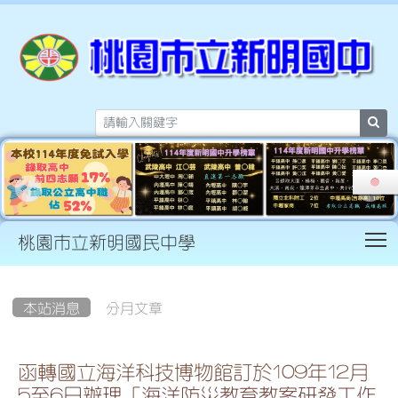
sea
T
桃園市立新明國民中學
:::
本站消息
分月文章
函轉國立海洋科技博物館訂於109年12月
5至6日辦理「海洋防災教育教案研發工作