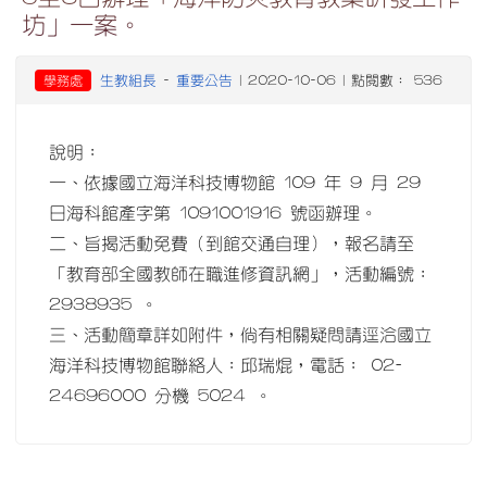
坊」一案。
生教組長
重要公告
學務處
-
| 2020-10-06 | 點閱數： 536
說明：
一、依據國立海洋科技博物館 109 年 9 月 29
日海科館產字第 1091001916 號函辦理。
二、旨揭活動免費（到館交通自理），報名請至
「教育部全國教師在職進修資訊網」，活動編號：
2938935 。
三、活動簡章詳如附件，倘有相關疑問請逕洽國立
海洋科技博物館聯絡人：邱瑞焜，電話： 02-
24696000 分機 5024 。