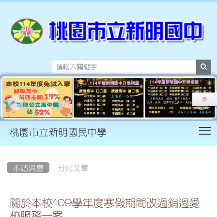
sea
T
桃園市立新明國民中學
:::
本站消息
分月文章
關於本校109學年度寒假期間改過銷過愛
校服務一案