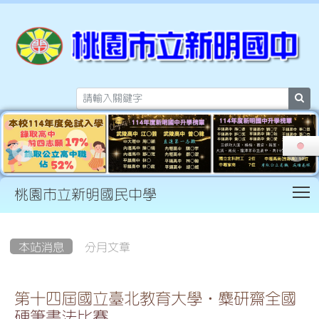
sea
T
桃園市立新明國民中學
:::
本站消息
分月文章
第十四屆國立臺北教育大學‧麋研齋全國
硬筆書法比賽