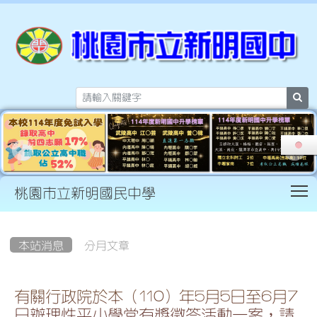
sea
T
桃園市立新明國民中學
:::
本站消息
分月文章
有關行政院於本（110）年5月5日至6月7
日辦理性平小學堂有獎徵答活動一案，請