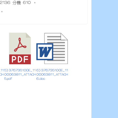
36 分機 610 。
份。
11
5) 376735100E_11
6) 376735100E_11
CH
00063811_ATTACH
00063811_ATTACH
5.pdf
6.doc