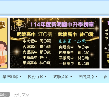
學校組織
校務行政
教學資源
校內資源
線
消息
分月文章