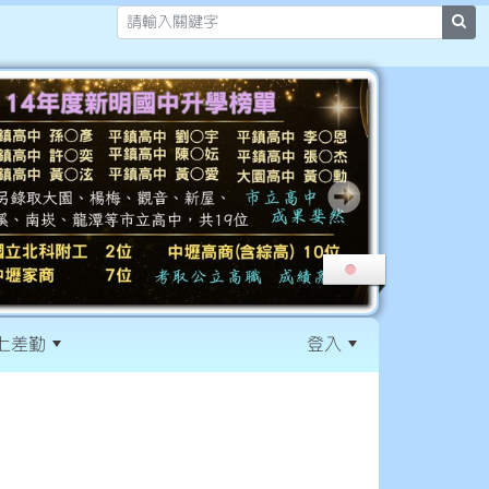
sea
上差勤
登入
:::