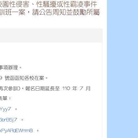
校園性侵害、性騷擾或性霸凌事件
訓班一案，請公告周知並鼓勵所屬
議事項辦理。
559 號函函知各校在案。
參訓)，報名日期延長至 110 年 7 月
 表單：
1Yyy7
。
r5brB5j7
。
XizxPyARdEWmm8
。