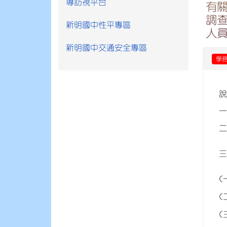
導訪視平台
有
調
新明國中性平專區
人
新明國中交通安全專區
學
(
(
(