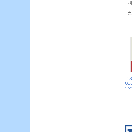
1) 
00
1.pd