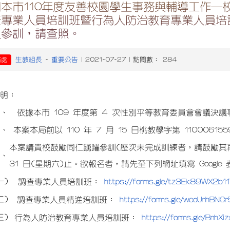
關本市110年度友善校園學生事務與輔導工作─
查專業人員培訓班暨行為人防治教育專業人員培
員參訓，請查照。
生教組長
重要公告
務處
-
| 2021-07-27 | 點閱數： 284
說明：
一、
依據本市 109 年度第 4 次性別平等教育委員會會議決
二、
本案本局前以 110 年 7 月 15 日桃教學字第 1100061
本案請貴校鼓勵同仁踴躍參訓(歷次未完成訓練者，請鼓勵其再次
三、
31 日(星期六)止。欲報名者，請先至下列網址填寫 Google
一)
https://forms.gle/tz3Ek89WX2b1
調查專業人員培訓班：
二)
https://forms.gle/wcoUnhBNC
調查專業人員精進培訓班：
三)
https://forms.gle/Bnh
行為人防治教育專業人員培訓班：