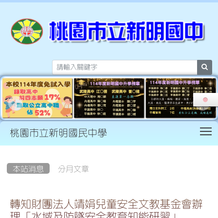
sea
T
桃園市立新明國民中學
:::
本站消息
分月文章
轉知財團法人靖娟兒童安全文教基金會辦
理「水域及防墜安全教育知能研習」