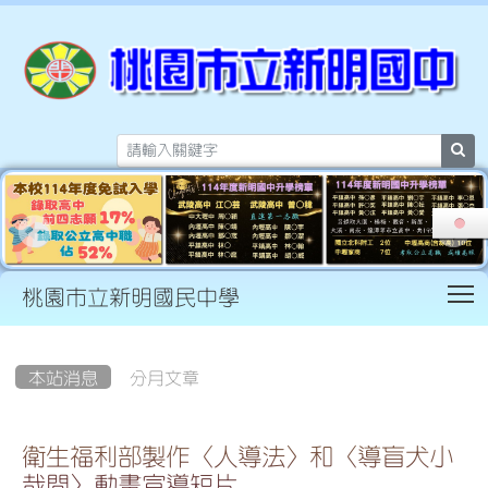
sea
T
桃園市立新明國民中學
:::
本站消息
分月文章
衛生福利部製作〈人導法〉和〈導盲犬小
哉問〉動畫宣導短片