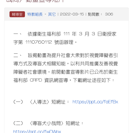
特教組長
其它
輔導室
-
| 2022-03-15 | 點閱數： 306
一、 依據衛生福利部 111 年 3 月 3 日衛授家
字第 1110760112 號函辦理。
二、 旨揭動畫為提升社會大眾對於視覺障礙者引
導方式及導盲犬相關知能，以利共同推廣友善視覺
障礙者社會環境。前開動畫宣導影片已公布於衛生
福利部 CRPD 資訊網宣導，下載網址途徑如下：
https://ppt.cc/foEfBx
(一) 〈人導法〉短網址：
(二) 〈導盲犬小哉問〉短網址：
https://ppt.cc/fwDWpx