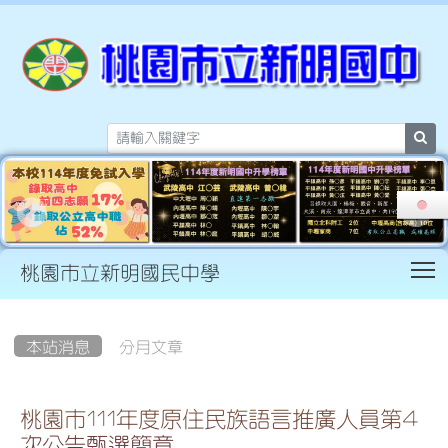
sea
T
桃園市立新明國民中學
:::
本站消息
分月文章
桃園市111年度原住民族語言推廣人員第4
次公告甄選簡章