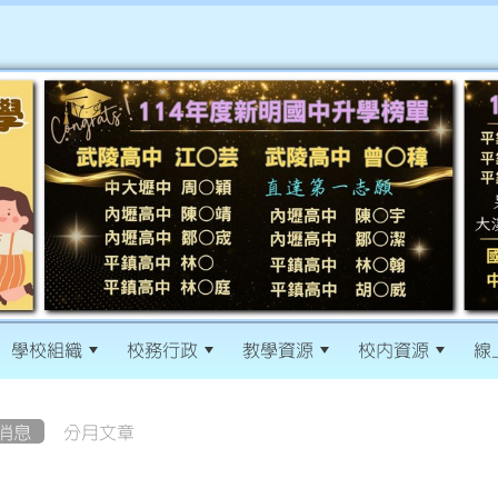
學校組織
校務行政
教學資源
校內資源
線
消息
分月文章