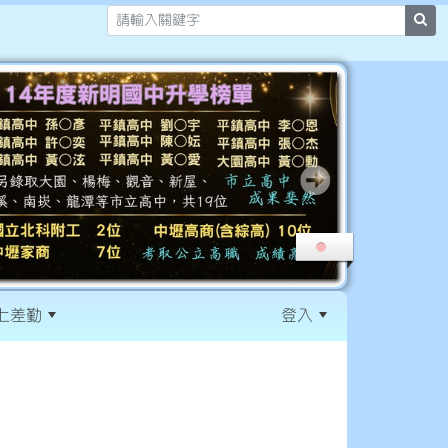
sea
上差勤
登入
:::