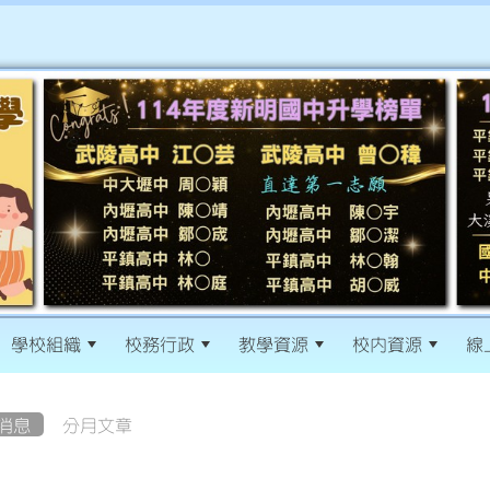
學校組織
校務行政
教學資源
校內資源
線
消息
分月文章