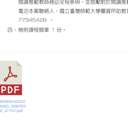
閱讀推動教師務必全程參與，並鼓勵對於閱讀推
電洽本案聯絡人：國立臺灣師範大學圖資所助教曾
77345428 。
四、
檢附課程簡章 1 份。
 380056400X0
0000_009722
0_ATTCH1.pdf