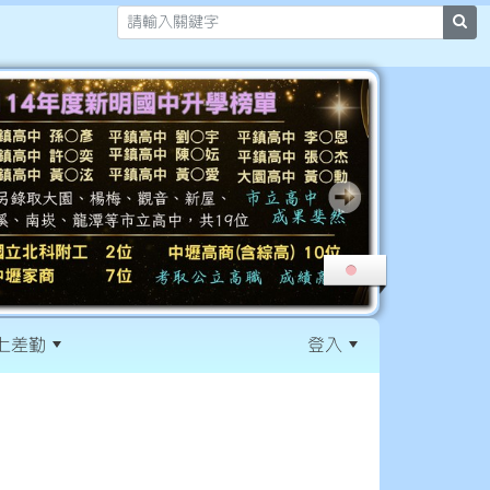
sea
上差勤
登入
:::