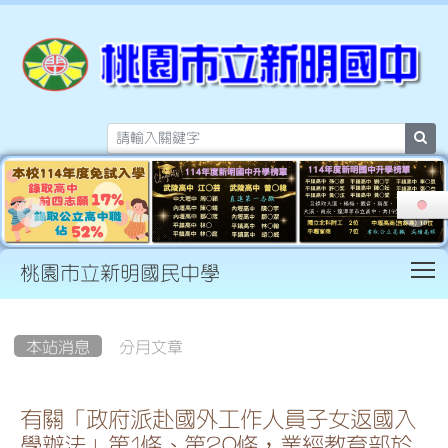
sea
T
桃園市立新明國民中學
:::
本站消息
分月文章
有關「政府派赴國外工作人員子女返國入
學辦法」第1條、第20條，業經教育部於