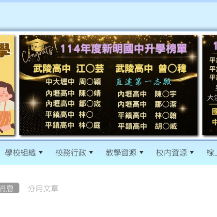
學校組織
校務行政
教學資源
校內資源
線
消息
分月文章