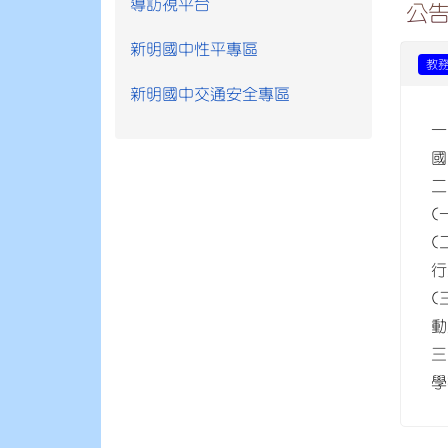
導訪視平台
公
新明國中性平專區
教
新明國中交通安全專區
一
國
二
(
(
行
(
動
三
學