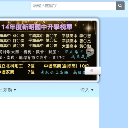
sea
上差勤
登入
:::