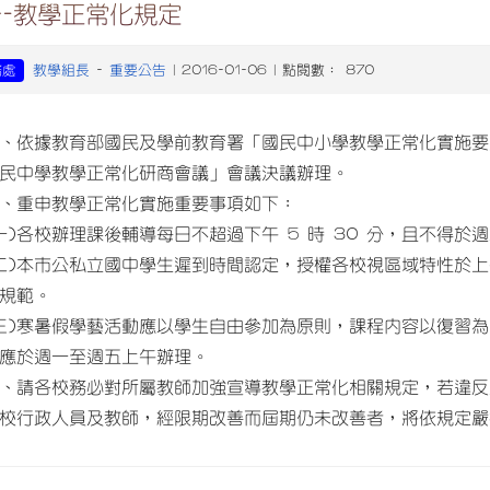
告-教學正常化規定
教學組長
重要公告
務處
-
| 2016-01-06 | 點閱數： 870
、依據教育部國民及學前教育署「國民中小學教學正常化實施要點」及
民中學教學正常化研商會議」會議決議辦理。
、重申教學正常化實施重要事項如下：
一)各校辦理課後輔導每日不超過下午 5 時 30 分，且不得於
二)本市公私立國中學生遲到時間認定，授權各校視區域特性於
規範。
三)寒暑假學藝活動應以學生自由參加為原則，課程內容以復習
應於週一至週五上午辦理。
、請各校務必對所屬教師加強宣導教學正常化相關規定，若違反
校行政人員及教師，經限期改善而屆期仍未改善者，將依規定嚴