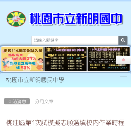
sea
T
桃園市立新明國民中學
:::
本站消息
分月文章
桃連區第1次試模擬志願選填校內作業時程