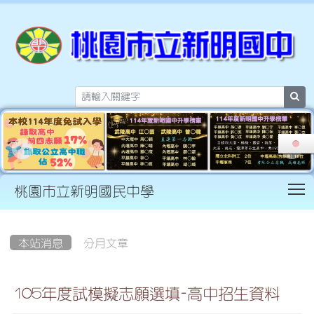
sea
T
桃園市立新明國民中學
:::
本站消息
分月文章
105年度試模擬志願選填-高中招生資料