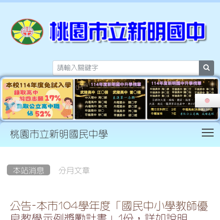
sea
T
桃園市立新明國民中學
:::
本站消息
分月文章
公告-本市104學年度「國民中小學教師優
良教學示例獎勵計畫」1份，詳如說明