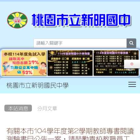
sea
T
桃園市立新明國民中學
:::
本站消息
分月文章
有關本市104學年度第2學期教師專書閱讀
測驗書目公告一案，請鼓勵貴校教職員工