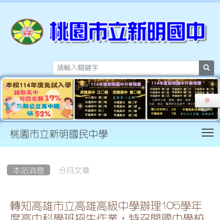
sea
T
桃園市立新明國民中學
:::
本站消息
分月文章
轉知高雄市立高雄高級中學辦理105學年
度高中科學班招生作業，特召開國中學校