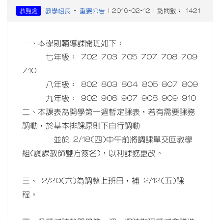
教學組長
重要公告
教務處
-
| 2016-02-12 | 點閱數： 1421
一、本學期輔導課開班如下：
七年級： 702 703 705 707 708 709
710
八年級： 802 803 804 805 807 809
九年級： 902 906 907 908 909 910
二、本課表為開學第一週暫定課表，若有需要課務
調動，於基本排課原則下自行調動
並於 2/18(四)中午前將調課單交回教學
組(調課教師雙方簽名)，以利課務更改。
三、 2/20(六)為調整上班日，補 2/12(五)課
程。