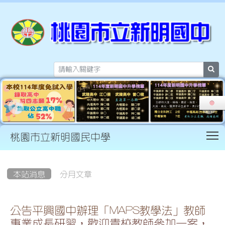
sea
T
桃園市立新明國民中學
:::
本站消息
分月文章
公告平興國中辦理「MAPS教學法」教師
專業成長研習，歡迎貴校教師參加一案，