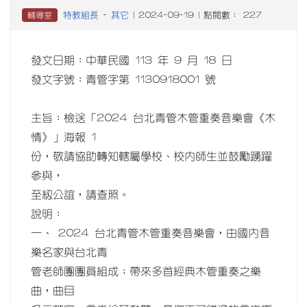
特教組長
其它
輔導室
-
| 2024-09-19 | 點閱數： 227
發文日期：中華民國 113 年 9 月 18 日
發文字號：青管字第 1130918001 號
主旨：檢送「2024 台北青管木管重奏音樂會《木
情》」海報 1
份，敬請協助轉知轄屬學校、校內師生並鼓勵踴躍
參與，
至紉公誼，請查照。
說明：
一、 2024 台北青管木管重奏音樂會，由國內音
樂名家與台北青
管老師團團員組成；帶來多首經典木管重奏之樂
曲，曲目