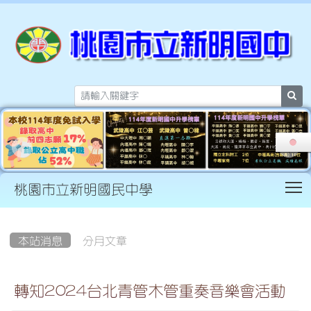
sea
T
桃園市立新明國民中學
:::
本站消息
分月文章
轉知2024台北青管木管重奏音樂會活動