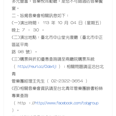
多元豐富，音樂悅耳動聽，是您不可錯過的音樂饗
宴。
二、旨揭音樂會相關訊息如下：
(一)演出時間： 113 年 10 月 04 日（星期五）
晚上 7 ： 30 。
(二)演出地點：臺北市中山堂光復廳（臺北市中正
區延平南
路 98 號）。
(三)購票與折扣優惠查詢請至兩廳院購票系統
http://reurl.cc/0da4jl
（
）；相關問題請逕洽台北
青
管樂團經理王先生（ 02-2322-3654 ）
(四)相關音樂會資訊請至台北青年管樂團臉書粉絲
專業查詢
http://www.facebook.com/tsbgroup
（ http ：//
）。