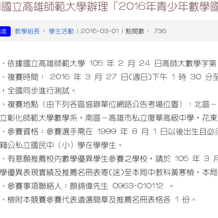
知國立高雄師範大學辦理「2016年青少年數學
教學組長
學生活動
務處
-
| 2016-03-01 | 點閱數： 736
、依據國立高雄師範大學 105 年 2 月 24 日高師大數學字第 1
、複賽時間： 2016 年 3 月 27 日(週日)下午 1 時 30 
，全國同步進行測試。
、複賽地點（由下列各區協辦單位網路公告考場位置）：北區－
立彰化師範大學數學系，南區－高雄市私立復華高級中學，花東
、參賽資格：參賽選手需在 1999 年 8 月 1 日以後出生
籍公私立國民中（小）學在學學生。
、有意願推薦校內數學優異學生參賽之學校，請於 105 年 3 
學優異表現實績及推薦名冊表寄(送)至本局中教科黃寒楨，本
、參賽事項聯絡人：顏錦偉先生 0963-010112 。
、檢附本競賽參賽代表遴選簡章及推薦名冊表格各 1 份。