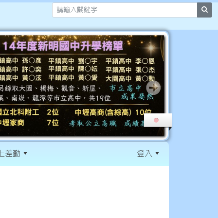
sea
上差勤
登入
:::