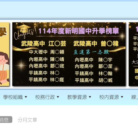
學校組織
校務行政
教學資源
校內資源
線
消息
分月文章