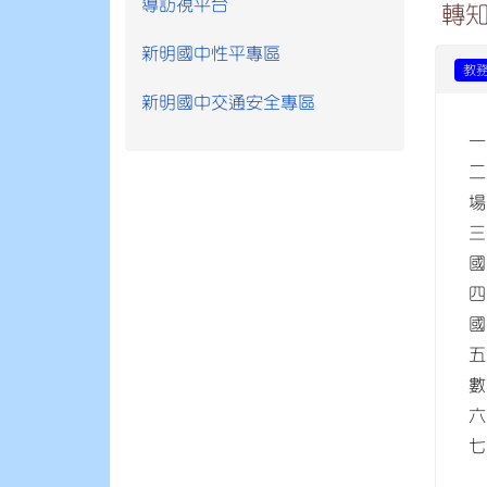
導訪視平台
轉
新明國中性平專區
教
新明國中交通安全專區
一
二
場
三
國
四
國
五
數
六
七